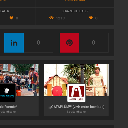
EATER
STRASSENTHEATER
0
1213
0
0
0
ale Ramón!
¡¡¡CATAPLÚM!!! (vivir entre bombas)
raßentheater
Straßentheater