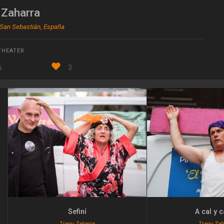
 Zaharra
 San Sebastián, España
HEATER
6
3
Sefiní
A cal y 
Trapu Zaharra
Trapu Zah