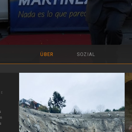
ÜBER
SOZIAL
SE
s
en
s