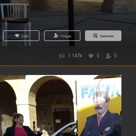
Like
Folgen
Sammeln
1.147k
0
0