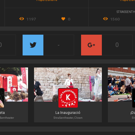
STRASSENTH
1197
0
1560
0
-
0
eta
La Inauguració
¡D
aßentheater
Straßentheater, Clown
St