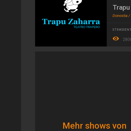
Trapu
Donostia /
STRASSENT
280
Mehr shows von