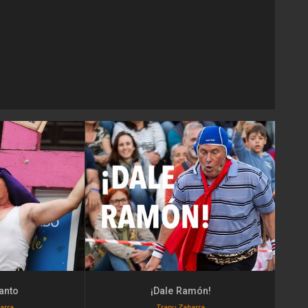
canto
¡Dale Ramón!
arra
Trapu Zaharra