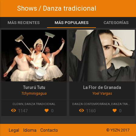
Shows / Danza tradicional
MÁS RECIENTES
MÁS POPULARES
CATEGORÍAS
Tururú Tutu
La Flor de Granada
Tchyminigagua
Yoel Vargas
CLOWN
,
DANZA TRADICIONAL
DANZA CONTEMPORÁNEA
,
DANZA TRADICIONAL
1147
0
1160
0
Legal
Idioma
Contacto
© YSZN 2017