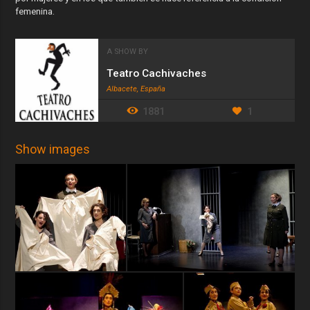
femenina.
A SHOW BY
Teatro Cachivaches
Albacete, España
1881
1
Show images