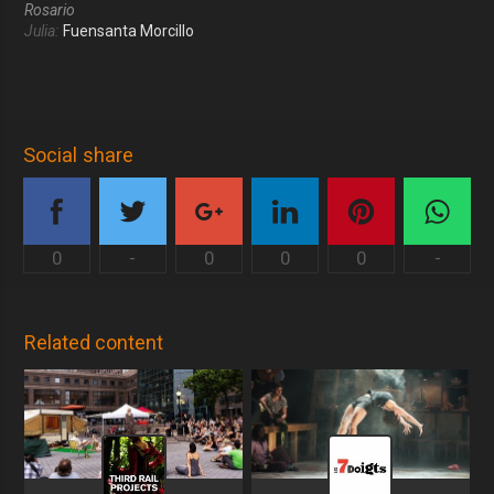
Rosario
Julia:
Fuensanta Morcillo
Social share
0
-
0
0
0
-
Related content