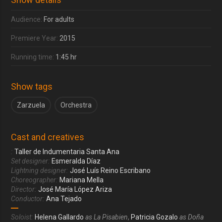
Audience:
For adults
Premiere Year:
2015
Running time:
1:45 hr
Show tags
Zarzuela
Orchestra
Cast and creatives
:
Taller de Indumentaria Santa Ana
Set designer:
Esmeralda Díaz
Lightning designer:
José Luís Reino Escribano
Choreographer:
Mariana Mella
Director:
José María López Ariza
Conductor:
Ana Tejado
Soloist:
Helena Gallardo
as La Pisabien
,
Patricia Gozalo
as Doña