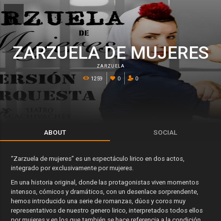
ZARZUELA DE MUJERES
ZARZUELA
1259
0
0
ABOUT
SOCIAL
“Zarzuela de mujeres” es un espectáculo lirico en dos actos,
integrado por exclusivamente por mujeres.
En una historia original, donde las protagonistas viven momentos
intensos, cómicos y dramáticos, con un desenlace sorprendente,
hemos introducido una serie de romanzas, dúos y coros muy
representativos de nuestro genero lirico, interpretados todos ellos
por mujeres y en los que también se hace referencia a la condición