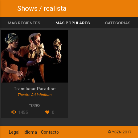
Shows / realista
MÁS RECIENTES
MÁS POPULARES
CATEGORÍAS
Translunar Paradise
Theatre Ad Infinitum
TEATRO
1455
0
Legal
Idioma
Contacto
© YSZN 2017