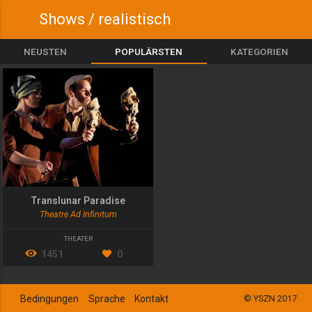
Shows / realistisch
NEUSTEN
POPULÄRSTEN
KATEGORIEN
Translunar Paradise
Theatre Ad Infinitum
THEATER
1451
0
Bedingungen
Sprache
Kontakt
© YSZN 2017