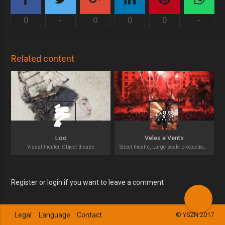
0
-
0
0
0
-
Related content
Loo
Veles e Vents
Visual theater, Object theatre
Street theatre, Large-scale productions
Register or login if you want to leave a comment
Legal
Language
Contact
© YSZN 2017