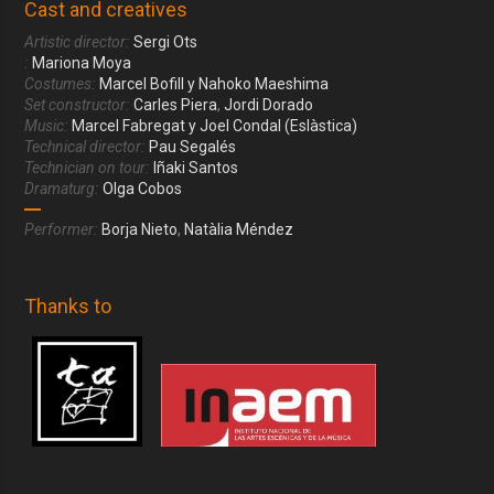
Cast and creatives
Artistic director:
Sergi Ots
:
Mariona Moya
Costumes:
Marcel Bofill y Nahoko Maeshima
Set constructor:
Carles Piera
,
Jordi Dorado
Music:
Marcel Fabregat y Joel Condal (Eslàstica)
Technical director:
Pau Segalés
Technician on tour:
Iñaki Santos
Dramaturg:
Olga Cobos
Performer:
Borja Nieto
,
Natàlia Méndez
Thanks to