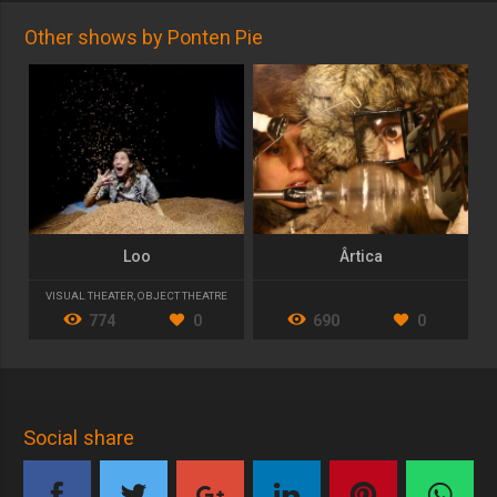
Other shows by Ponten Pie
Loo
Ârtica
VISUAL THEATER
,
OBJECT THEATRE
774
0
690
0
Social share