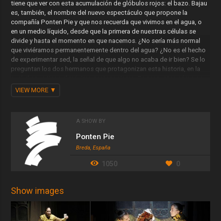
tiene que ver con esta acumulación de glóbulos rojos: el bazo. Bajau
es, también, el nombre del nuevo espectáculo que propone la
compañía Ponten Pie y que nos recuerda que vivimos en el agua, o
en un medio líquido, desde que la primera de nuestras células se
divide y hasta el momento en que nacemos. ¿No sería más normal
que viviéramos permanentemente dentro del agua? ¿No es el hecho
de experimentar sed, la señal de que algo no acaba de ir bien? Se lo
preguntan los dos hermanos que protagonizan esta historia, en la
cual el agua tiene el máximo protagonismo. Se preguntan cómo es
que viven sobre la tierra cuando se han formado en el agua y querrían
VIEW MORE
ser peces… o algo parecido. Por eso se pasan una buena parte de la
función dentro del agua o muy remojados.
Efectos visuales, acciones de movimiento, las insospechadas
A SHOW BY
aplicaciones escenográficas del agua y unas grandes dosis de
Ponten Pie
poesía, son los ingredientes de un espectáculo con una dramaturgia
Breda, España
potente y con un carácter sensorial y visual. Aquí, el teatro gestual y
de manipulación de objetos, sirve para explicar una historia sin
1050
0
necesidad de palabras.
Show images