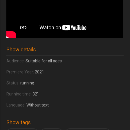
Show details
Audience:
Suitable for all ages
Premiere Year:
2021
Status:
running
Running time:
32'
Language:
Without text
Show tags