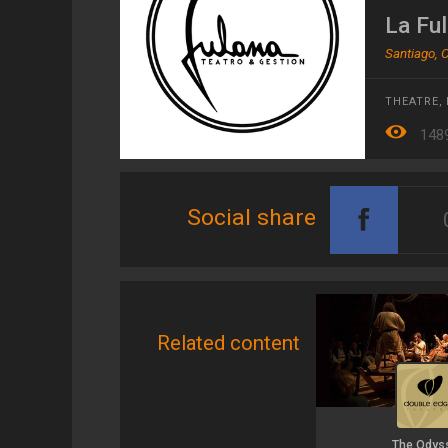
Doce actores y cuatro músicos dan vida a este
La Fu
montaje que ha convocado a más de 25.000
espectadores en sus primeras 50 funciones a lo
Santiago, C
largo del país.
THEATRE
,
148
Social share
Related content
The Odys