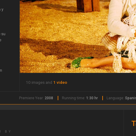
 y
e su
e
ón
10 images and
1 video
 a
a
s,
Premiere Year:
2008
Running time:
1:30 hr
Language:
Spani
o
bre
s
T
W BY