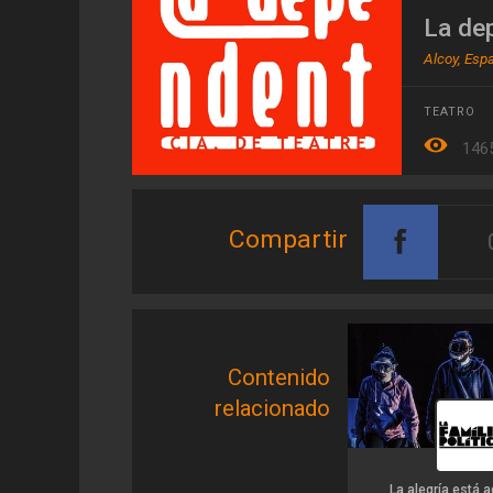
La de
Alcoy, Esp
TEATRO
146
Compartir
Contenido
relacionado
La alegría está 