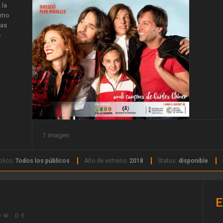
 la
orno
jas
e
1 imagen
blico:
Todos los públicos
Año de estreno:
2018
Status:
disponible
E
OW DE