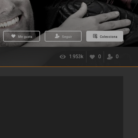
Me gusta
Seguir
Colecciona
1.953k
0
0