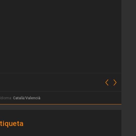
Idioma:
Català/Valencià
tiqueta