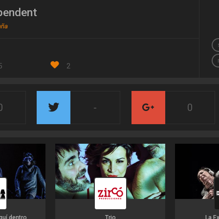
pendent
aña
5
2
0
-
0
aquí dentro
Trio
La E