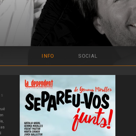
INFO
SOCIAL
IS
Qué
en
ia,
las
l