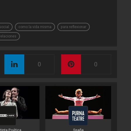
social
como la vida misma
para reflexionar
relaciones
0
0
xtinta Poética
Spaña