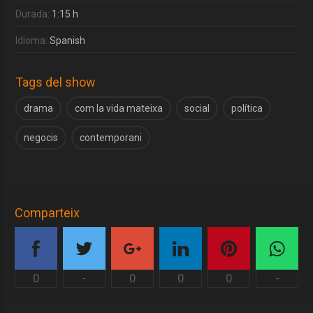
Durada:
1:15 h
Idioma:
Spanish
Tags del show
drama
com la vida mateixa
social
política
negocis
contemporani
Comparteix
0
-
0
0
0
-