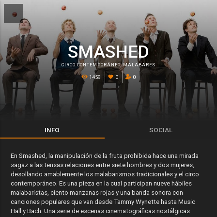
SMASHED
CIRCO CONTEMPORÁNEO
,
MALABARES
1459
0
0
INFO
SOCIAL
En Smashed, la manipulación de la fruta prohibida hace una mirada
sagaz a las tensas relaciones entre siete hombres y dos mujeres,
desollando amablemente los malabarismos tradicionales y el circo
contemporáneo. Es una pieza en la cual participan nueve hábiles
malabaristas, ciento manzanas rojas y una banda sonora con
canciones populares que van desde Tammy Wynette hasta Music
Hall y Bach. Una serie de escenas cinematográficas nostálgicas