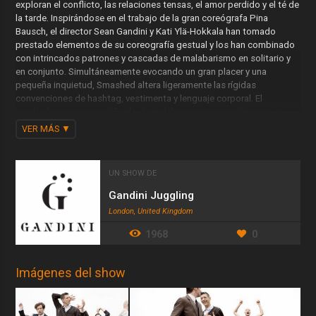
exploran el conflicto, las relaciones tensas, el amor perdido y el té de
la tarde. Inspirándose en el trabajo de la gran coreógrafa Pina
Bausch, el director Sean Gandini y Kati Ylä-Hokkala han tomado
prestado elementos de su coreografía gestual y los han combinado
con intrincados patrones y cascadas de malabarismo en solitario y
en conjunto. Simultáneamente evocando un gran placer y una
pequeña inquietud, Smashed altera ligeramente las rígidas
convenciones de hashtag, vestimenta y lenguaje corporal. El
resultado es un nuevo híbrido de malabares que se realiza con un
meticuloso unísono y con la sincronización de una fracción de
VER MÁS
segundo. Esta obra divertida y con carácter es similar al teatro de
danza y desafiará vuestra percepción del malabarismo
contemporáneo.
UN SHOW DE
2013 - Premio "Heraldo Angel Award"
Gandini Juggling
Director: Sean Gandini / Kati Ylä-Hokkala
London, United Kingdom
1968
0
Imágenes del show