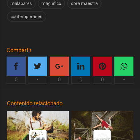
malabares
magnífico
obra maestra
contemporáneo
Compartir
0
-
0
0
0
-
Contenido relacionado