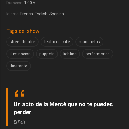
Duración:
1:00 h
Idioma:
French, English, Spanish
Tags del show
street theatre
teatro de calle
marionetas
iluminación
puppets
lighting
performance
itinerante
Un acto de la Mercè que no te puedes
perder
El Pais