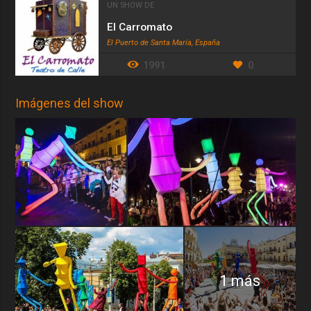
UN SHOW DE
El Carromato
El Puerto de Santa María, España
1991
0
Imágenes del show
1 más