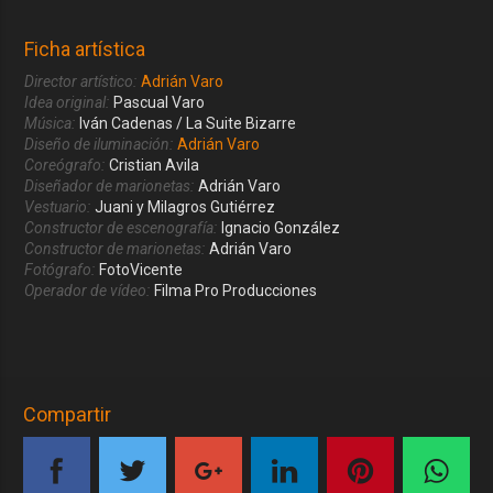
Ficha artística
Director artístico:
Adrián Varo
Idea original:
Pascual Varo
Música:
Iván Cadenas / La Suite Bizarre
Diseño de iluminación:
Adrián Varo
Coreógrafo:
Cristian Avila
Diseñador de marionetas:
Adrián Varo
Vestuario:
Juani y Milagros Gutiérrez
Constructor de escenografía:
Ignacio González
Constructor de marionetas:
Adrián Varo
Fotógrafo:
FotoVicente
Operador de vídeo:
Filma Pro Producciones
Compartir