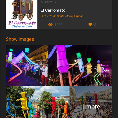
A SHOW BY
El Carromato
El Puerto de Santa María, España
1991
0
Show images
1 more