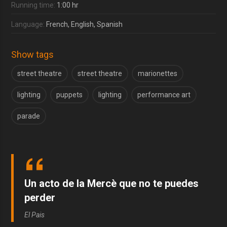
Running time:
1:00 hr
Language:
French, English, Spanish
Show tags
street theatre
street theatre
marionettes
lighting
puppets
lighting
performance art
parade
Un acto de la Mercè que no te puedes
perder
El Pais