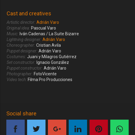
Cast and creatives
Artistic director:
Adrián Varo
Original idea:
Pascual Varo
Music:
Iván Cadenas / La Suite Bizarre
Lightning designer:
Adrián Varo
Choreographer:
Cristian Avila
Puppet designer:
Adrián Varo
Costumes:
Juani y Milagros Gutiérrez
Set constructor:
Ignacio González
Puppet constructor:
Adrián Varo
Photographer:
FotoVicente
Video tech:
Filma Pro Producciones
Social share