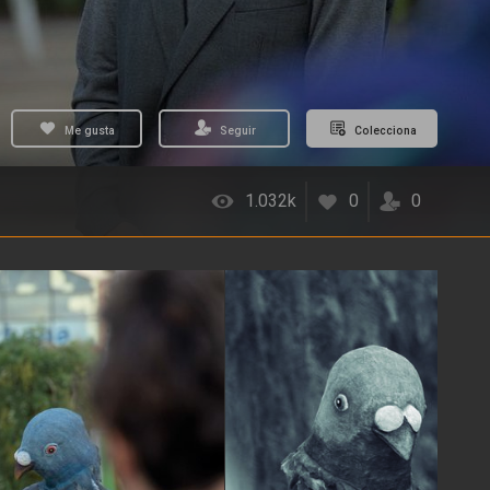
Me gusta
Seguir
Colecciona
1.032k
0
0