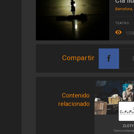
Cia ll
Barcelona,
TEATRO
135
Compartir
Contenido
relacionado
ZLOTY
Teatro contem