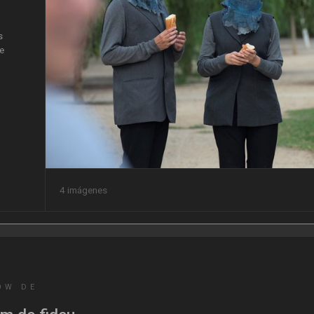
s
je
4 imágenes
OW DE