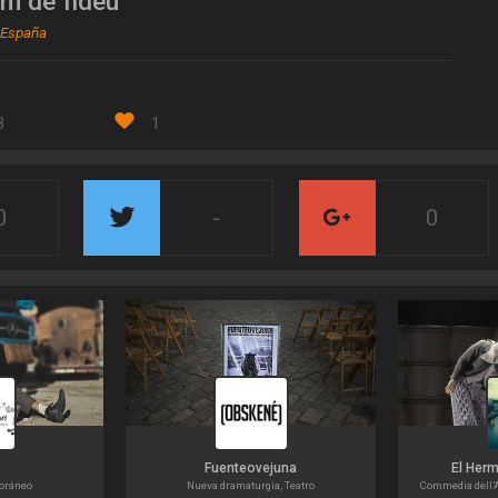
um de fideu
 España
8
1
0
-
0
Fuenteovejuna
El Her
poráneo
Nueva dramaturgia, Teatro
Commedia dell’A