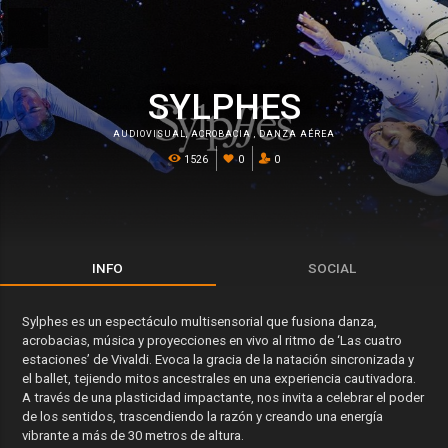
SYLPHES
AUDIOVISUAL
,
ACROBACIA
,
DANZA AÉREA
1526
0
0
INFO
SOCIAL
Sylphes es un espectáculo multisensorial que fusiona danza,
acrobacias, música y proyecciones en vivo al ritmo de ‘Las cuatro
estaciones’ de Vivaldi. Evoca la gracia de la natación sincronizada y
el ballet, tejiendo mitos ancestrales en una experiencia cautivadora.
A través de una plasticidad impactante, nos invita a celebrar el poder
de los sentidos, trascendiendo la razón y creando una energía
vibrante a más de 30 metros de altura.