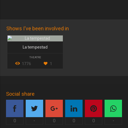
Shows I've been involved in
La tempestad
THEATRE
1776
1
Social share
0
-
0
0
0
-