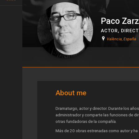
Paco Zar
ACTOR
,
DIREC
València, España
Paco Zarzoso
About me
Dramaturgo, actor y director. Durante los año
administrador y comparte las funciones de direc
otras fundadoras de la compañía.
Más de 20 obras estrenadas como autor y ha d