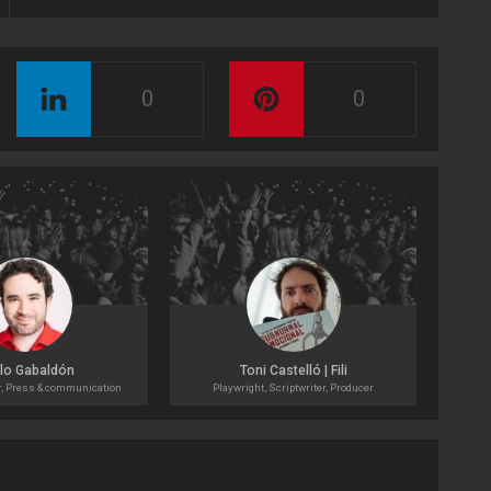
0
0
lo Gabaldón
Toni Castelló | Fili
r, Press & communication
Playwright, Scriptwriter, Producer