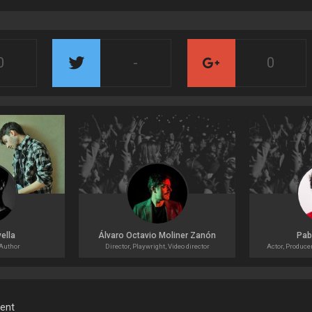
0
-
0
ella
Álvaro Octavio Moliner Zanón
Pab
 Author
Director, Playwright, Video director
Actor, Produce
ment