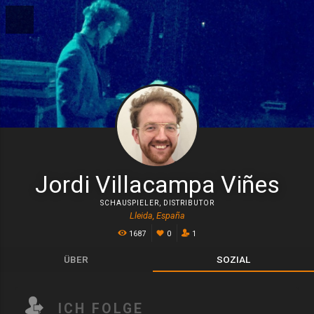
Jordi Villacampa Viñes
SCHAUSPIELER
,
DISTRIBUTOR
Lleida, España
1687
0
1
ÜBER
SOZIAL
ICH FOLGE