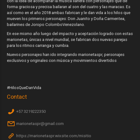
con la idea de acompañar la música llanera con personajes que de
forma graciosa y precisa bailaran al son del cuatro y las maracas. Es
así como en el año 2018 ambas fabrican y le dan vida a los hilos que
mueven los primeros personajes: Don Juanito y Doña Carmentea,
bailarines de Joropo ColomboVenezolano.
En ese mismo año luego del impacto y aceptación logrado con estas
marionetas, únicas a nivel mundial, se fabrican dos nuevas parejas
para los ritmos carranga y cumbia.
​Nuevos personajes han ido integrando marionetaspr, personajes
exclusivos y originales con música y movimientos divertidos
#HilosQueDanVida
Contact
+57 3219222350
marionetaspr@gmail.com
https://marionetaspr.wixsite.com/misitio