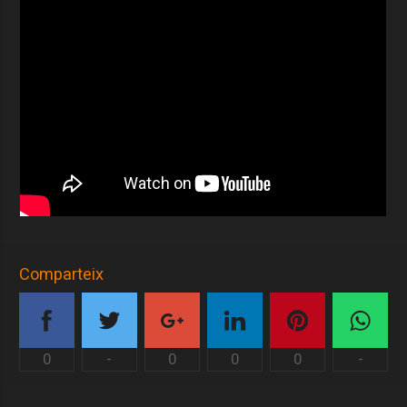
Comparteix
0
-
0
0
0
-