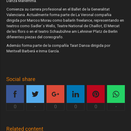
Danza Mariemma.
Comienza su carrera profesional en el Ballet de la Generalitat
Valenciana. Actualmente forma parte de La Veronal compañia
dirigida por Marcos Morau como bailarín freelance, representando en
teatros como Sadler´s Wells, Teatre National de Chaillot, El Mercat
de les flors o en el teatro Schaubühne am Lehniner Platz de Berlin
diferentes piezas del coreografo.
Además forma parte de la compañía Taiat Dansa dirigida por
Meritxell Barberá e Inma García.
Social share
0
-
0
0
0
-
Related content