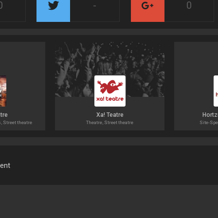
0
-
0
tre
Xa! Teatre
Hort
, Street theatre
Theatre, Street theatre
Site-Spec
ment