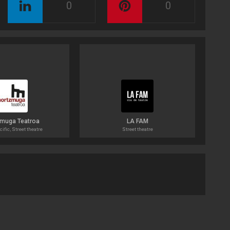
0
0
zmuga Teatroa
LA FAM
ific, Street theatre
Street theatre