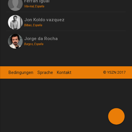
Ferran Igual
Vila-real, España
Jon Koldo vazquez
Bilbao, España
Jorge da Rocha
Burgos, España
Bedingungen
Sprache
Kontakt
© YSZN 2017