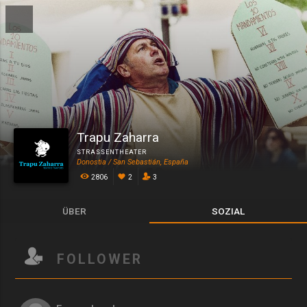
Trapu Zaharra
STRASSENTHEATER
Donostia / San Sebastián, España
2806
2
3
ÜBER
SOZIAL
FOLLOWER