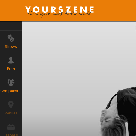
Shows
Pros
Companyies
Venues
Treballs