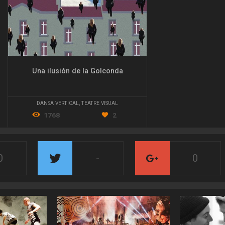
Una ilusión de la Golconda
DANSA VERTICAL
,
TEATRE VISUAL
1768
2
0
-
0