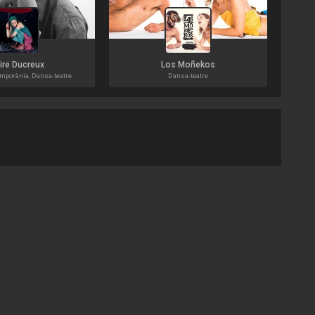
ire Ducreux
Los Moñekos
mporània, Dansa-teatre
Dansa-teatre