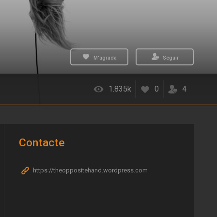
M'agrada
Seguir
1.835k
0
4
Contacte
https://theoppositehand.wordpress.com