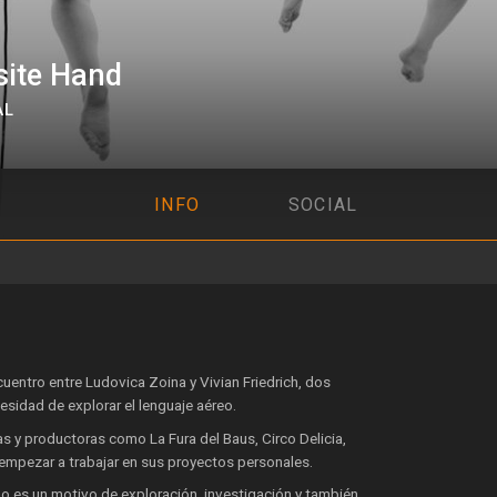
site Hand
AL
INFO
SOCIAL
uentro entre Ludovica Zoina y Vivian Friedrich, dos
sidad de explorar el lenguaje aéreo.
s y productoras como La Fura del Baus, Circo Delicia,
de empezar a trabajar en sus proyectos personales.
no es un motivo de exploración, investigación y también