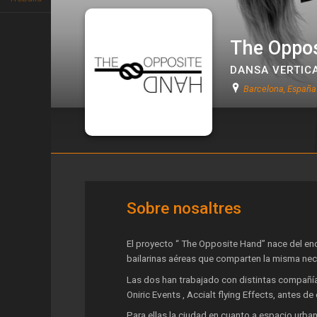
The Oppo
DANSA VERTIC
Barcelona, España
The Opposite Hand
Sobre nosaltres
El proyecto “ The Opposite Hand” nace del enc
bailarinas aéreas que comparten la misma nece
Las dos han trabajado con distintas compañía
Oniric Events , Accialt flying Effects, antes 
Para ellas la ciudad en cuanto a espacio urba