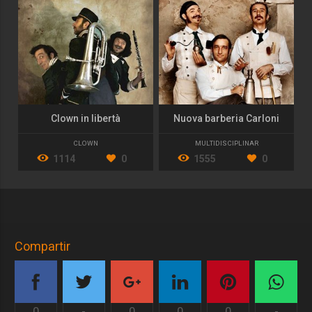
Clown in libertà
Nuova barberia Carloni
CLOWN
MULTIDISCIPLINAR
1114
0
1555
0
Compartir
0
-
0
0
0
-