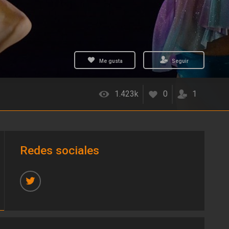
Me gusta
Seguir
1.423k
0
1
Redes sociales