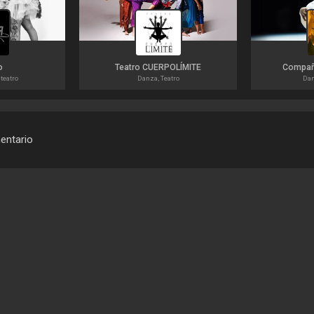
o
Teatro CUERPOLÍMITE
Compañ
teatro
Danza, Teatro
Dan
mentario