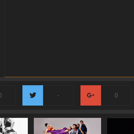
0
-
0