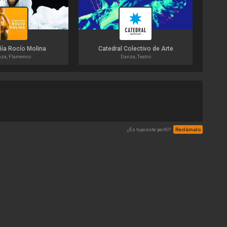
ía Rocío Molina
Catedral Colectivo de Arte
za, Flamenco
Danza, Teatro
¿Es tuyo este perfil?
Reclámalo