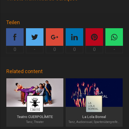
Teilen
0
-
0
0
0
-
Related content
Teatro CUERPOLÍMITE
La Lola Boreal
Tanz, Theater
Tanz, Audiovisual, Spartenübergreifend