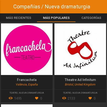
Compañías / Nueva dramaturgia
MÁS RECIENTES
MÁS POPULARES
CATEGORÍAS
Francachela
Theatre Ad Infinitum
València, España
Bristol, United Kingdom
TEATRO
,
NUEVA DRAMATURGIA
TEATRO
,
NUEVA DRAMATURGIA
1495
0
2133
0