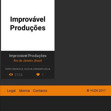
Improvável Produções
Rio de Janeiro, Brazil
PERFORMANCE
,
NUEVA DRAMATURGIA
2136
1
Legal
Idioma
Contacto
© YSZN 2017