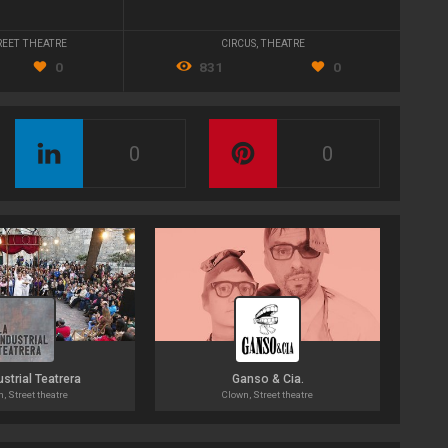
REET THEATRE
CIRCUS
,
THEATRE
0
831
0
0
0
ustrial Teatrera
Ganso & Cia.
, Street theatre
Clown, Street theatre