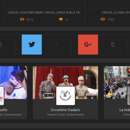
CIRCUS
,
CONTEMPORARY CIRCUS
,
LARGE-SCALE PRODUCTIONS
CIRCUS
,
CLOWN
,
ST
816
0
780
0
-
0
ueño
Eccentrici Dadarò
La Ind
n, Street theatre
Theatre, Clown, Street theatre
Clown