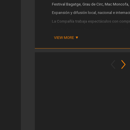
Festival Bagatge, Grau de Circ, Mac Moncofa,
Expansión y difusión local, nacional e internac
La Compañía trabaja espectáculos con compro
estudio de nuevos lenguajes, siempre estable
VIEW MORE
ESTRUCTURA SÓLIDA
La Compañía ha ido forjando una fuerte estruct
del sector de todos los ámbitos: artistas, cre
distribución, management..