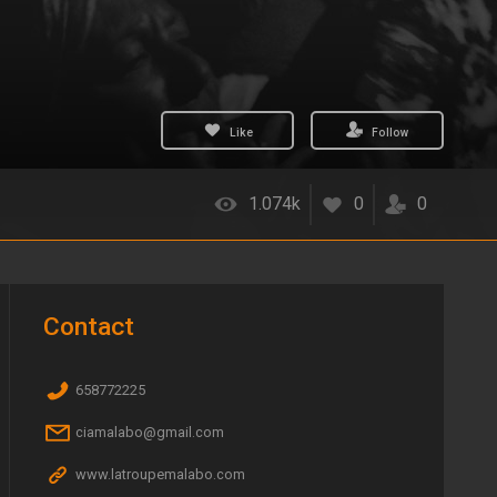
Like
Follow
1.074k
0
0
Contact
658772225
ciamalabo@gmail.com
www.latroupemalabo.com