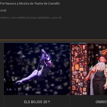
 Per Nassos y Mostra de Teatre de Castelló.
ional
miso, con estéticas muy cuidadas, y por el
ciendo el clown como raíz de la Compañía.
ura a lo largo de los años, profesionales
adores, directores, técnicos, personal administrativo,
ELS BOJOS 20 !!
ONIRI