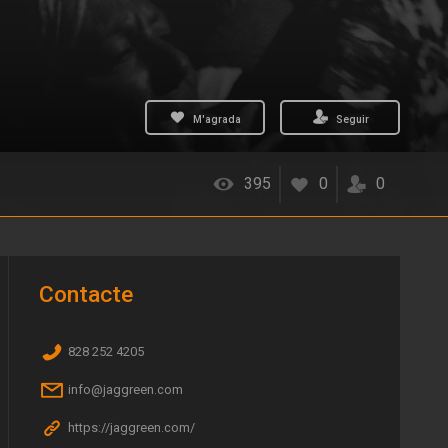
M'agrada
Seguir
395
0
0
Contacte
828 252 4205
info@jaggreen.com
https://jaggreen.com/