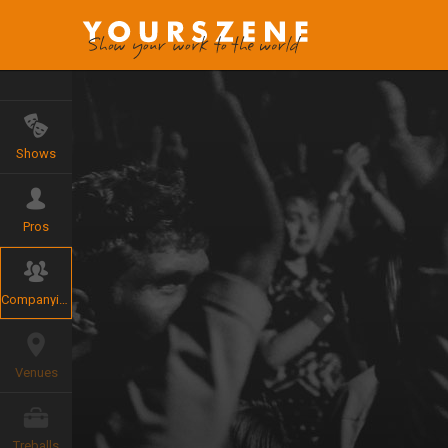
Shows
Pros
Companyies
Venues
Treballs