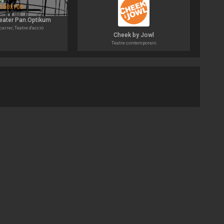
eater Pan.Optikum
carrer, Teatre d'acció
Cheek by Jowl
Teatre contemporani