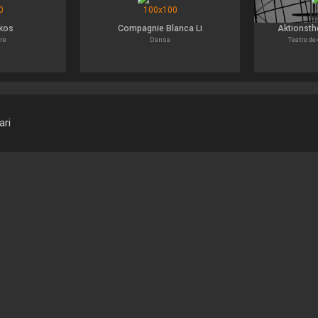
kos
Compagnie Blanca Li
Aktionsth
re
Dansa
Teatre de 
ari