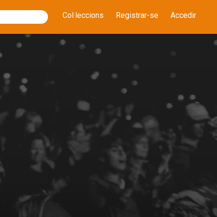
Col·leccions
Registrar-se
Accedir