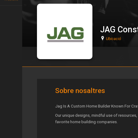
JAG Const
Ubicació
JAG Construction
Sobre nosaltres
Jag Is A Custom Home Builder Known For Craft
Our unique designs, mindful use of resources, 
favorite home building companies.