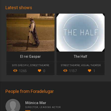
Latest shows
El rei Gaspar
The Half
SITE-SPECIFIC
,
STREET THEATRE
STREET THEATRE
,
VISUAL THEATER
1265
0
1157
1
People from Foradelugar
Mónica Mar
DIRECTOR, LEADING ACTOR