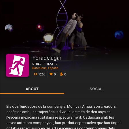
Foradelugar
STREET THEATRE
Barcelona, España
1255
0
0
ABOUT
SOCIAL
Els dos fundadors de la companyia, Mónica i Arnau, són creadors
escènics amb una trajectòria individual de més de deu anys en
l’escena mexicana i catalana respectivament. Cadascun amb les
seves anteriors companyies, han produït espectacles que han tingut
notable repercussió en les arts escèniques contemporànies dels