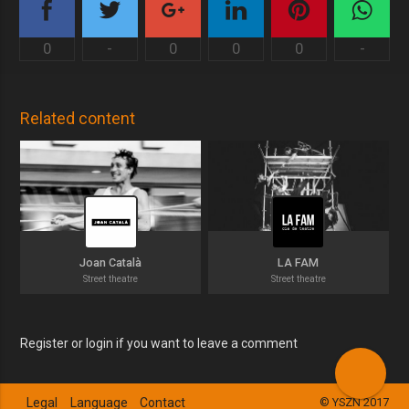
0
-
0
0
0
-
Related content
Joan Català
LA FAM
Street theatre
Street theatre
Register or login if you want to leave a comment
Legal
Language
Contact
© YSZN 2017