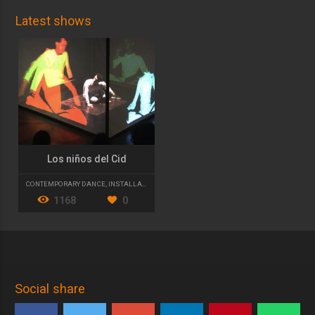
Latest shows
Los niños del Cid
CONTEMPORARY DANCE
,
INSTALLATION ART
1168
0
Social share