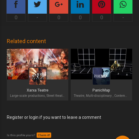
0
-
0
0
0
-
Related content
Xarxa Teatre
PanicMap
Large-scale productions, Street theatre
Theatre, Multi-disciplinary , Contemporary theatre
Register or login if you want to leave a comment
Is this profile yours?
Claim it!