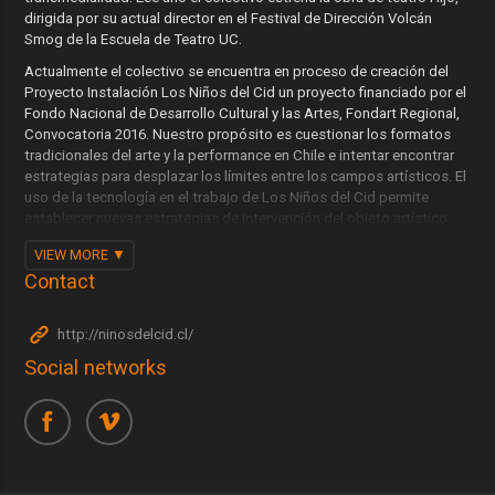
dirigida por su actual director en el Festival de Dirección Volcán
Smog de la Escuela de Teatro UC.
Actualmente el colectivo se encuentra en proceso de creación del
Proyecto Instalación Los Niños del Cid un proyecto financiado por el
Fondo Nacional de Desarrollo Cultural y las Artes, Fondart Regional,
Convocatoria 2016. Nuestro propósito es cuestionar los formatos
tradicionales del arte y la performance en Chile e intentar encontrar
estrategias para desplazar los límites entre los campos artísticos. El
uso de la tecnología en el trabajo de Los Niños del Cid permite
establecer nuevas estrategias de intervención del objeto artístico.
Se agregan factores como movimiento, velocidad, sonoridad y ritmo,
VIEW MORE
captura de imagen en vivo y edición simultánea, para permitir que el
Contact
cuerpo sea uno de conductor de la mecánica de la instalación,
convirtiéndolo en un recurso de significación.
http://ninosdelcid.cl/
Social networks