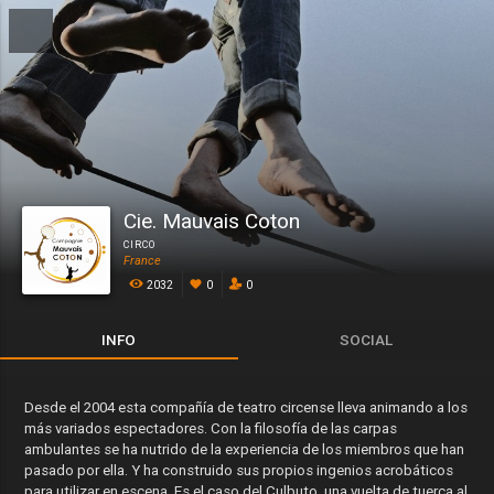
Cie. Mauvais Coton
CIRCO
France
2032
0
0
INFO
SOCIAL
Desde el 2004 esta compañía de teatro circense lleva animando a los
más variados espectadores. Con la filosofía de las carpas
ambulantes se ha nutrido de la experiencia de los miembros que han
pasado por ella. Y ha construido sus propios ingenios acrobáticos
para utilizar en escena. Es el caso del Culbuto, una vuelta de tuerca al