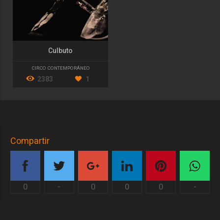
Culbuto
CIRCO CONTEMPORÁNEO
2383
1
Compartir
0
-
0
0
0
-