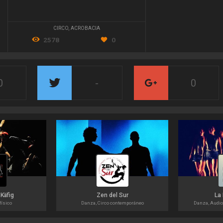
CIRCO
,
ACROBACIA
2578
0
0
-
0
Käfig
Zen del Sur
La 
físico
Danza, Circo contemporáneo
Danza, Audio