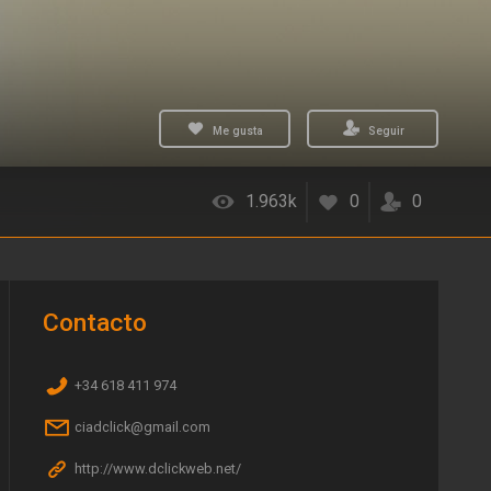
Me gusta
Seguir
1.963k
0
0
Contacto
+34 618 411 974
ciadclick@gmail.com
http://www.dclickweb.net/