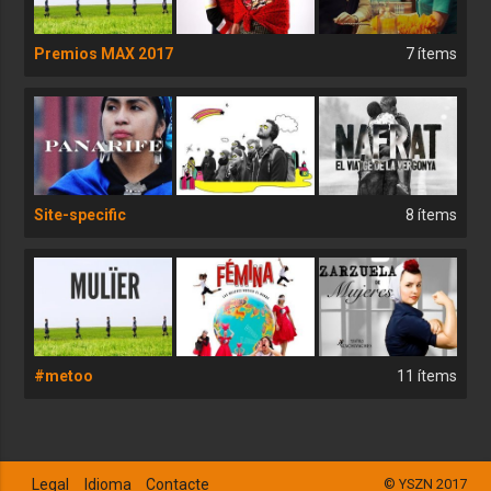
Premios MAX 2017
7 ítems
Site-specific
8 ítems
#metoo
11 ítems
Legal
Idioma
Contacte
© YSZN 2017