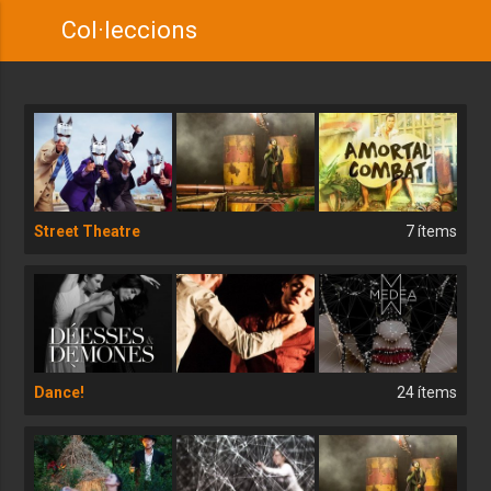
Col·leccions
Street Theatre
7 ítems
Dance!
24 ítems