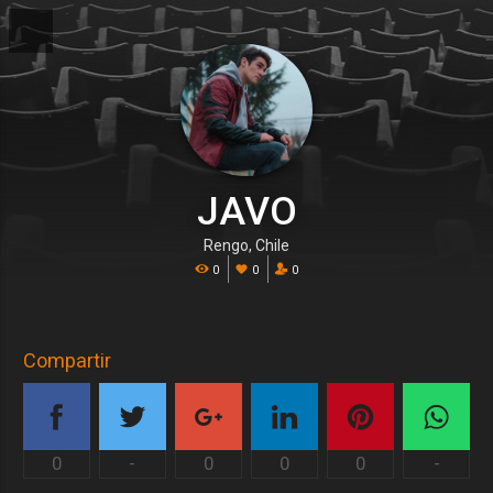
JAVO
Rengo, Chile
0
0
0
Compartir
0
-
0
0
0
-