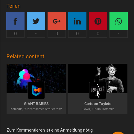
Teilen
0
-
0
0
0
-
Related content
GIANT BABIES
Cartoon Toylete
Komödie, Straßentheater, Straßentanz
Clown, Zirkus, Komödie
Zum Kommentieren ist eine Anmeldung nötig