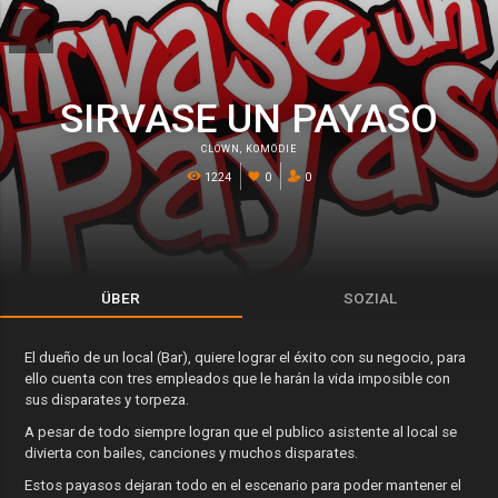
SIRVASE UN PAYASO
CLOWN
,
KOMÖDIE
1224
0
0
ÜBER
SOZIAL
El dueño de un local (Bar), quiere lograr el éxito con su negocio, para
ello cuenta con tres empleados que le harán la vida imposible con
sus disparates y torpeza.
A pesar de todo siempre logran que el publico asistente al local se
divierta con bailes, canciones y muchos disparates.
Estos payasos dejaran todo en el escenario para poder mantener el