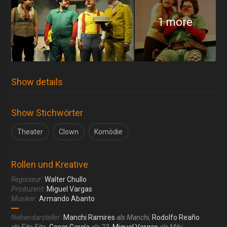
1 more
Show details
Show Stichwörter
Theater
Clown
Komödie
Rollen und Kreative
Regisseur:
Walter Chullo
Produzent:
Miguel Vargas
Musiker:
Armando Abanto
Nebendarsteller:
Manchi Ramires
als Manchi
,
Rodolfo Reaño
als Fito Fito
,
Cesar García
als 23
,
Miguel Vargas
als Miki