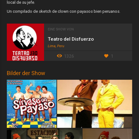
local de su jefe.
Un compilado de sketch de clown con payasos bien peruanos.
EINE SHOW VON
Teatro del Disfuerzo
Lima, Peru
1326
1
Bilder der Show