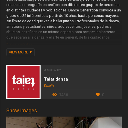
crear una coreografía específica con diferentes grupos de personas
en distintas ciudades y poblaciones. Dance Generation convoca a un
grupo de 25 intérpretes a partir de 10 años hasta personas mayores
sin límite de edad que van a bailar juntos. Profesionales de la danza,
amateurs y estudiantes, niños, adolescentes, jóvenes, padres y
abuelos, se reúnen en un mismo espacio para romper las barreras
que separan a la danza, y el arte en general, de los ciudadanos.
Ficha artística
VIEW MORE
Dirección artística: Meritxell Barberá and Inma García.
Coreografía: Meritxell Barberá e Inma García, en colaboración con los
intérpretes de cada encuentro Dance Generation.
Música original: David Barberá (Caldo).
A SHOW BY
Diseño de imagen: Nuria Riaza.
Taiat dansa
Management: Marta Fernández.
España
Coproducción: Museo IVAM, Fira Mediterrània de Manresa.
1436
0
Show images