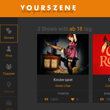
2 Shows with
ab 18
tag
Shows
Pros
Truppen
Kinderspiel
Stolen Chair
Com
Venues
THEATER
BUR
1439
0
18
Jobs