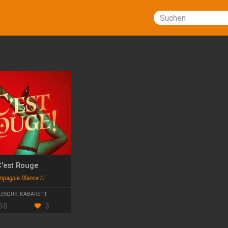
Suchen
C'est Rouge
pagnie Blanca Li
LESQUE
,
KABARETT
50
3