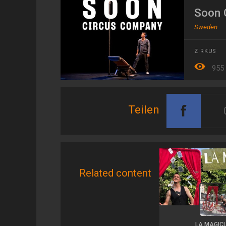
Soon 
Sweden
ZIRKUS
955
Teilen
Related content
LA MAGIC