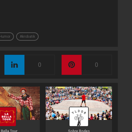
Humor
Akrobatik
0
0
 Bella Tour
Sobre Rodes