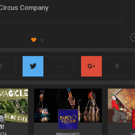
Circus Company
0
0
-
0
LETA
MétamOrph’O
La