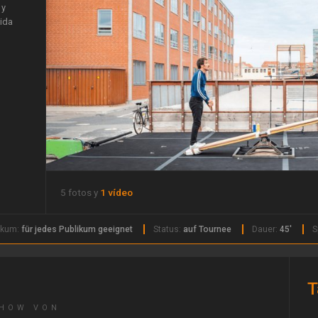
 y
tida
5 fotos y
1 vídeo
ikum:
für jedes Publikum geeignet
Status:
auf Tournee
Dauer:
45'
S
T
SHOW VON