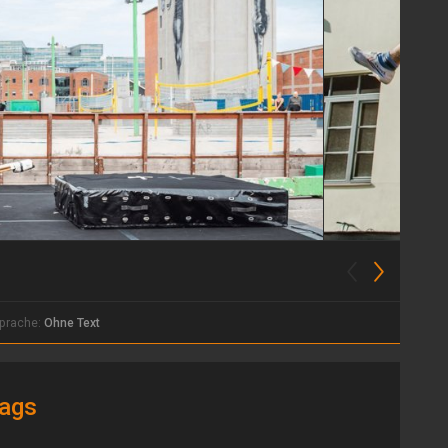
prache:
Ohne Text
ags