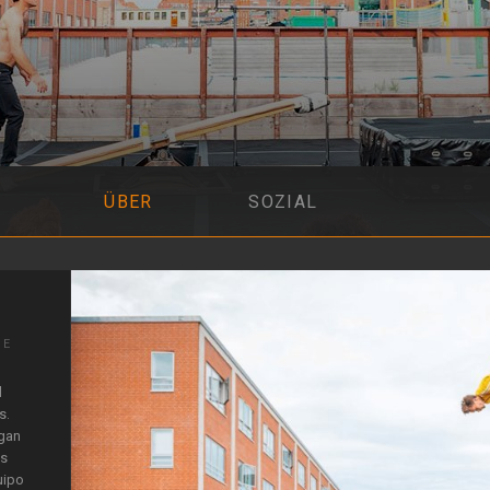
ÜBER
SOZIAL
SE
l
s.
egan
as
uipo