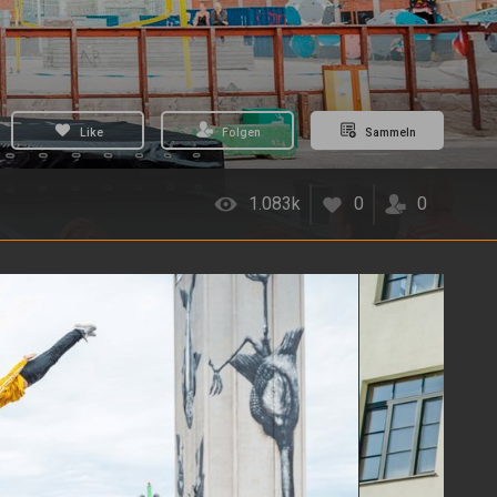
Like
Folgen
Sammeln
1.083k
0
0