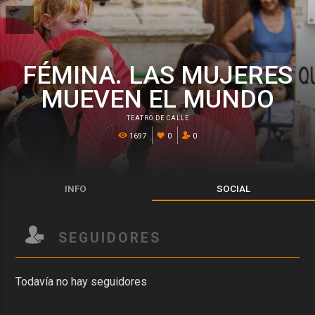
FÉMINA. LAS MUJERES
MUEVEN EL MUNDO
TEATRO DE CALLE
1697
0
0
INFO
SOCIAL
SEGUIDORES
Todavía no hay seguidores