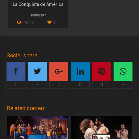
La Conquista de América
PUPPETRY
1517
0
Social share
0
-
0
0
0
-
Related content