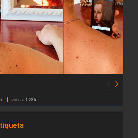
le
Durada:
1:00 h
tiqueta