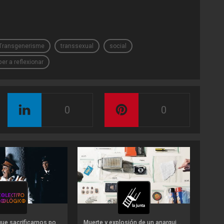
Transgenerisme
transsexual
social
per a reflexionar
0
0
No tenemos que sacrificarnos por los que vendrán
Muerte y explosión de un anarquista chileno