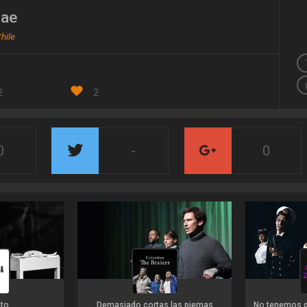
ae
hile
2
2
0
-
0
to
Demasiado cortas las piernas