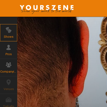
Shows
Pros
Companyies
Venues
Treballs