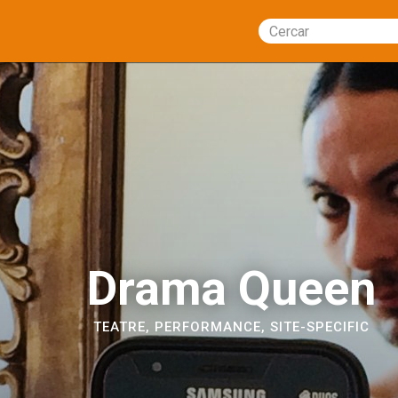
Cercar
Drama Queen
TEATRE
,
PERFORMANCE
,
SITE-SPECIFIC