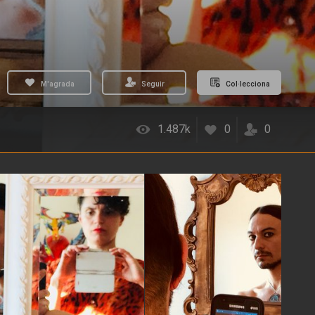
M'agrada
Seguir
Col·lecciona
1.487k
0
0