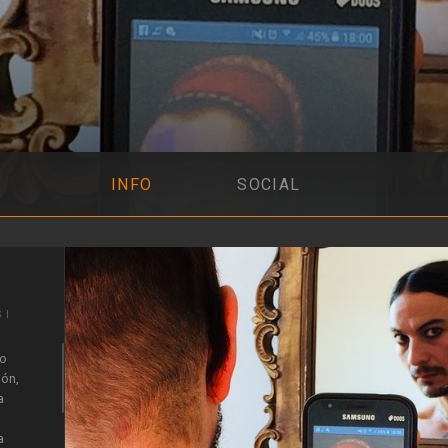
INFO
SOCIAL
SI
mo
ión,
a
a