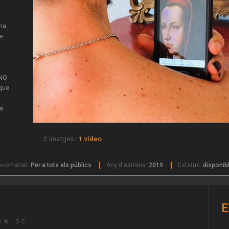
una
e
 NO
que
da
2 imatges i
1 vídeo
nta
on
recomanat:
Per a tots els públics
Any d'estrena:
2019
Estatus:
disponib
E
OW DE