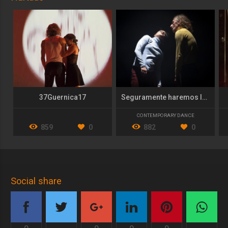
37Guernica17
Seguramente haremos lo incorrecto
CONTEMPORARY DANCE
859
0
882
0
Social share