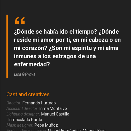
¿Dónde se había ido el tiempo? ¿Dónde
reside mi amor por ti, en mi cabeza o en
mi corazón? ¿Son mi espíritu y mi alma
inmunes a los estragos de una
enfermedad?
Lisa Génova
Cast and creatives
Director:
Fernando Hurtado
Assistant director:
Inma Montalvo
Lightning designer:
Manuel Castillo
:
Inmaculada Pardo
Mask designer:
Pepa Muñoz
Audio video technician:
Miguel Fernández
,
Manuel Bajo