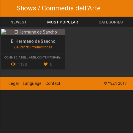
Shows / Commedia dell’Arte
NEWEST
MOST POPULAR
CATEGORIES
El Hermano de Sancho
Laurentzi Producciones
COMMEDIA DELL’ARTE
,
CONTEMPORARY THEATRE
1130
0
Legal
Language
Contact
© YSZN 2017