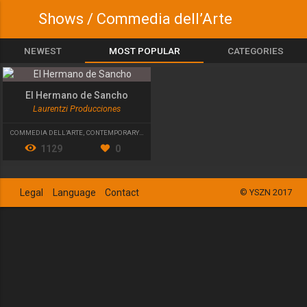
Shows / Commedia dell’Arte
NEWEST
MOST POPULAR
CATEGORIES
El Hermano de Sancho
Laurentzi Producciones
COMMEDIA DELL’ARTE
,
CONTEMPORARY THEATRE
1129
0
Legal
Language
Contact
© YSZN 2017