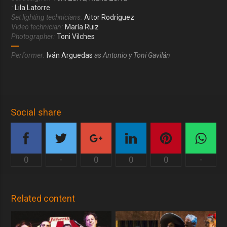
:
Lila Latorre
Set lighting technicians:
Aitor Rodriguez
Video technician:
María Ruiz
Photographer:
Toni Vilches
Performer:
Iván Arguedas
as Antonio y Toni Gavilán
Social share
0
-
0
0
0
-
Related content