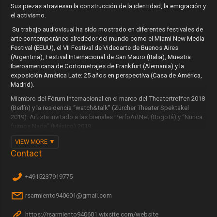
Sus piezas atraviesan la construcción de la identidad, la emigración y
el activismo.
Su trabajo audiovisual ha sido mostrado en diferentes festivales de
arte contemporáneo alrededor del mundo como el Miami New Media
Festival (EEUU), el VII Festival de Videoarte de Buenos Aires
(Argentina), Festival Internacional de San Mauro (Italia), Muestra
Iberoamericana de Cortometrajes de Frankfurt (Alemania) y la
exposición América Late: 25 años en perspectiva (Casa de América,
Madrid).
Miembro del Fórum Internacional en el marco del Theatertreffen 2018
(Berlín) y la residencia “watch&talk” (Zürcher Theater Spektakel
2019). Artista invitado a las bienales PerfoArtNet (Bogotá) y “Nunca
fuimos Nada” (México) 2019.
Becario de Panorama Sur 2017, seminario intensivo para
VIEW MORE
dramaturgos en Buenos Aires.
Contact
Sus más recientes proyectos son Acuario, Diarios del miedo y la
colaboración con Stefan Kaegi (Rimini Protokoll) para Granma.
+4915237919775
Trombones de La Habana.
rsarmiento940601@gmail.com
En Cuba colabora con El Ciervo Encantado, el Laboratorio Escénico
de Experimentación Social, y el colectivo LaManadaLaManada.
https://rsarmiento940601.wixsite.com/website