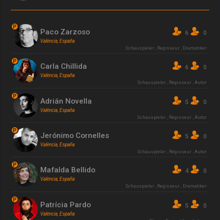
P
Paco Zarzoso
6
0
València, España
Schauspieler
,
Regisseur
,
Dramatiker
P
Carla Chillida
6
0
València, España
Schauspieler
,
Regisseur
,
Autor
P
Adrián Novella
5
0
València, España
Schauspieler
,
Regisseur
,
Autor
P
Jerónimo Cornelles
5
0
València, España
Schauspieler
,
Regisseur
,
Autor
P
Mafalda Bellido
4
0
València, España
Schauspieler
,
Regisseur
,
Dramatiker
P
Patrícia Pardo
5
0
València, España