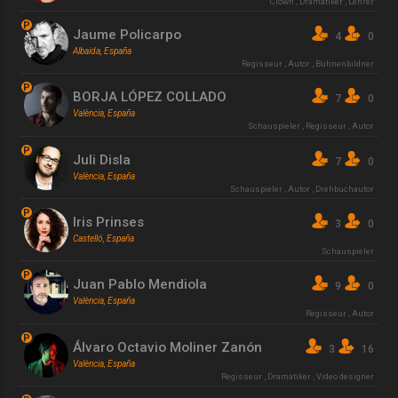
Clown
,
Dramatiker
,
Lehrer
P
Jaume Policarpo
4
0
Albaida, España
Regisseur
,
Autor
,
Bühnenbildner
P
BORJA LÓPEZ COLLADO
7
0
València, España
Schauspieler
,
Regisseur
,
Autor
P
Juli Disla
7
0
València, España
Schauspieler
,
Autor
,
Drehbuchautor
P
Iris Prinses
3
0
Castelló, España
Schauspieler
P
Juan Pablo Mendiola
9
0
València, España
Regisseur
,
Autor
P
Álvaro Octavio Moliner Zanón
3
16
València, España
Regisseur
,
Dramatiker
,
Video designer