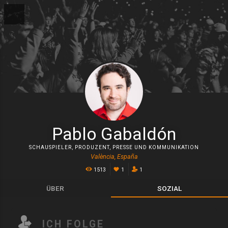
Pablo Gabaldón
SCHAUSPIELER
,
PRODUZENT
,
PRESSE UND KOMMUNIKATION
València, España
1513
1
1
ÜBER
SOZIAL
ICH FOLGE