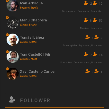
P
Iván Arbildua
2
10
Burjassot, España
Schauspieler
,
Regisseur
,
Dramatiker
P
Manu Chabrera
8
59
Vila-real, España
Musiker
,
Komponist
P
Tomás Ibáñez
8
0
Vila-real, España
Schauspieler
,
Regisseur
,
Produzent
P
Toni Castelló | Fili
7
14
València, España
Dramatiker
,
Drehbuchautor
,
Produzent
P
Xavi Castello Canos
3
1
Vila-real, España
FOLLOWER