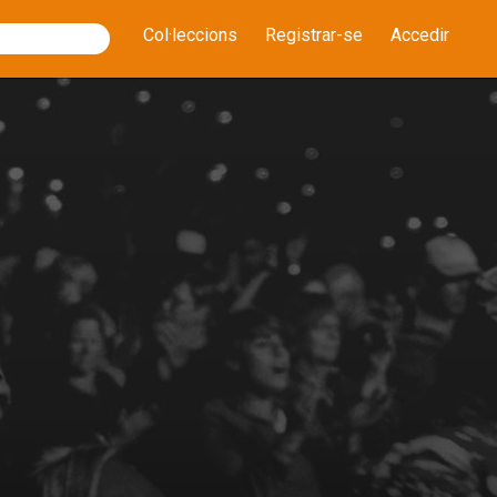
Col·leccions
Registrar-se
Accedir