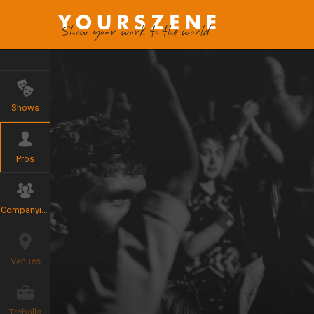
Shows
Pros
Companyies
Venues
Treballs