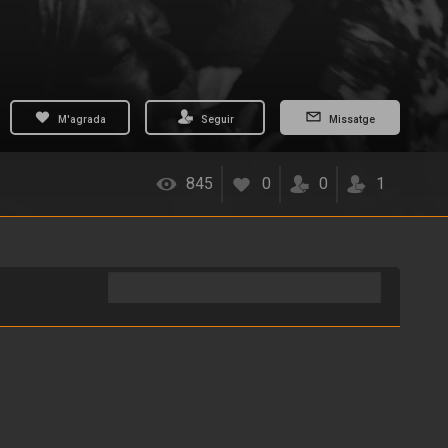
M'agrada
Seguir
Missatge
845
0
0
1