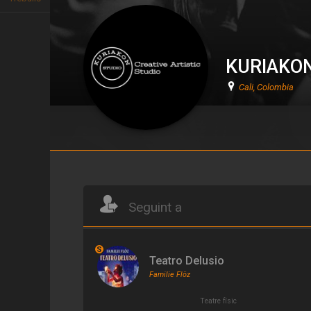
KURIAKON 
Cali, Colombia
KURIAKON STUDIO Creative Ar
Seguint a
S
Teatro Delusio
Familie Flöz
Teatre físic