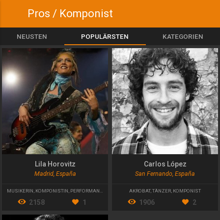
Pros / Komponist
NEUSTEN
POPULÄRSTEN
KATEGORIEN
Lila Horovitz
Carlos López
Madrid, España
San Fernando, España
MUSIKERIN
,
KOMPONISTIN
,
PERFORMANCEKÜNSTLERIN
AKROBAT
,
TÄNZER
,
KOMPONIST
2158
1
1906
2