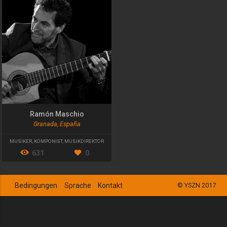
Ramón Maschio
Granada, España
MUSIKER
,
KOMPONIST
,
MUSIKDIREKTOR
631
0
Bedingungen
Sprache
Kontakt
© YSZN 2017